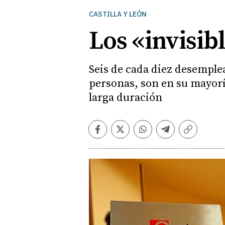
CASTILLA Y LEÓN
Los «invisib
Seis de cada diez desemple
personas, son en su mayorí
larga duración
Facebook
Twitter
Whatsapp
Telegram
Copiar
enlace