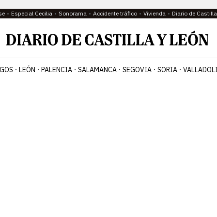
se
Especial Cecilia
Sonorama
Accidente tráfico
Vivienda
Diario de Castil
GOS
LEÓN
PALENCIA
SALAMANCA
SEGOVIA
SORIA
VALLADOL