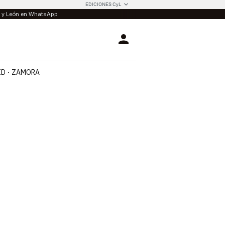
EDICIONES CyL
la y León en WhatsApp
Login
ID
ZAMORA