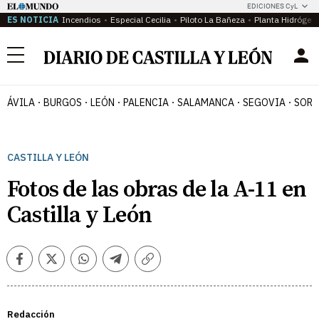
EDICIONES CyL
ES NOTICIA
Incendios
Especial Cecilia
Piloto La Bañeza
Planta Hidrógen
Menú
ÁVILA
BURGOS
LEÓN
PALENCIA
SALAMANCA
SEGOVIA
SORI
CASTILLA Y LEÓN
Fotos de las obras de la A-11 en
Castilla y León
Facebook
Twitter
Whatsapp
Telegram
Copiar
enlace
Redacción