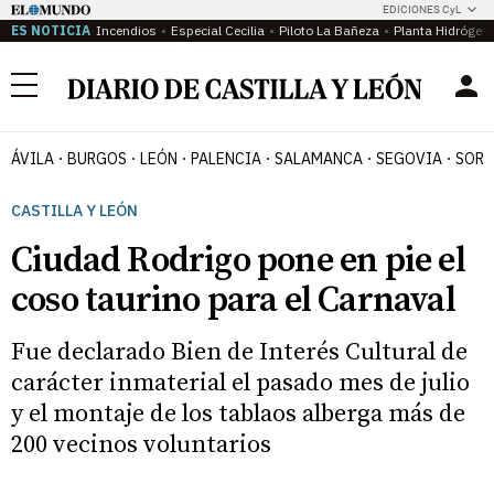
EDICIONES CyL
ES NOTICIA
Incendios
Especial Cecilia
Piloto La Bañeza
Planta Hidrógen
Menú
ÁVILA
BURGOS
LEÓN
PALENCIA
SALAMANCA
SEGOVIA
SORI
CASTILLA Y LEÓN
Ciudad Rodrigo pone en pie el
coso taurino para el Carnaval
Fue declarado Bien de Interés Cultural de
carácter inmaterial el pasado mes de julio
y el montaje de los tablaos alberga más de
200 vecinos voluntarios