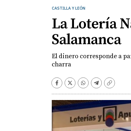
CASTILLA Y LEÓN
La Lotería N
Salamanca
El dinero corresponde a pa
charra
Facebook
Twitter
Whatsapp
Telegram
Copiar
enlace