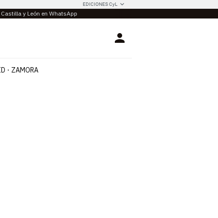
EDICIONES CyL
e Castilla y León en WhatsApp
Login
ID
ZAMORA