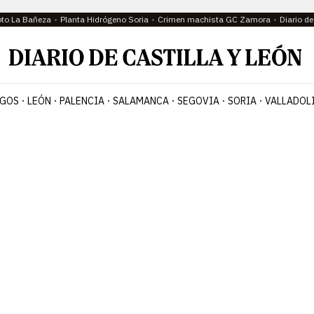
oto La Bañeza
Planta Hidrógeno Soria
Crimen machista GC Zamora
Diario d
GOS
LEÓN
PALENCIA
SALAMANCA
SEGOVIA
SORIA
VALLADOL