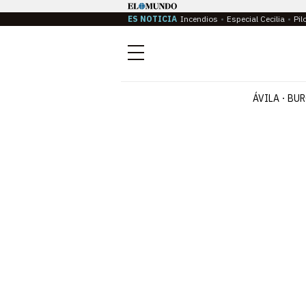
ES NOTICIA
Incendios
Especial Cecilia
Pil
Menú
ÁVILA
BUR