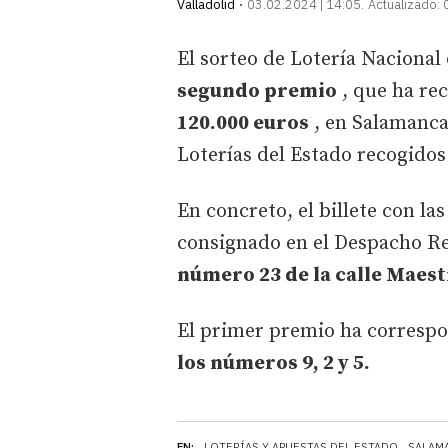
Valladolid
03.02.2024 | 14:05
Actualizado:
El sorteo de Lotería Nacional
segundo premio
, que ha re
120.000 euros
, en Salamanca 
Loterías del Estado recogidos
En concreto, el billete con l
consignado en el Despacho Re
número 23 de la calle Maes
El primer premio ha correspon
los números 9, 2 y 5.
EN:
LOTERÍAS Y APUESTAS DEL ESTADO
SALAM