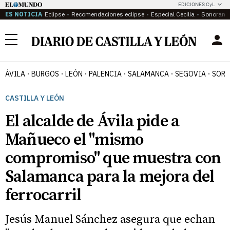
EDICIONES CyL
ES NOTICIA
Eclipse
Recomendaciones eclipse
Especial Cecilia
Sonoram
Menú
ÁVILA
BURGOS
LEÓN
PALENCIA
SALAMANCA
SEGOVIA
SORI
CASTILLA Y LEÓN
El alcalde de Ávila pide a
Mañueco el "mismo
compromiso" que muestra con
Salamanca para la mejora del
ferrocarril
Jesús Manuel Sánchez asegura que echan