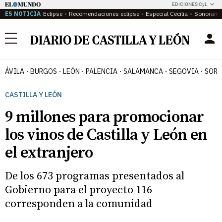
EDICIONES CyL
ES NOTICIA
Eclipse
Recomendaciones eclipse
Especial Cecilia
Sonoram
Menú
ÁVILA
BURGOS
LEÓN
PALENCIA
SALAMANCA
SEGOVIA
SORI
CASTILLA Y LEÓN
9 millones para promocionar
los vinos de Castilla y León en
el extranjero
De los 673 programas presentados al
Gobierno para el proyecto 116
corresponden a la comunidad