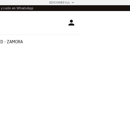
EDICIONES CyL
la y León en WhatsApp
Login
ID
ZAMORA