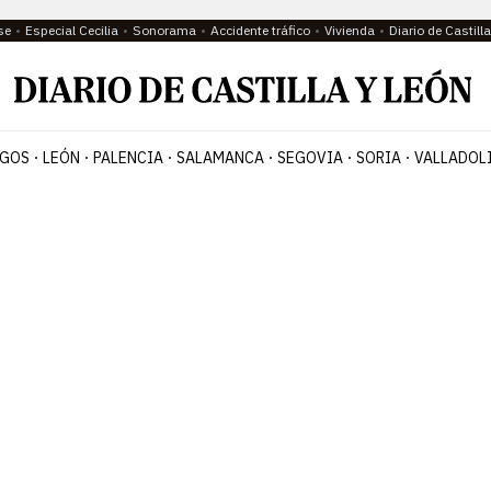
se
Especial Cecilia
Sonorama
Accidente tráfico
Vivienda
Diario de Castil
GOS
LEÓN
PALENCIA
SALAMANCA
SEGOVIA
SORIA
VALLADOL