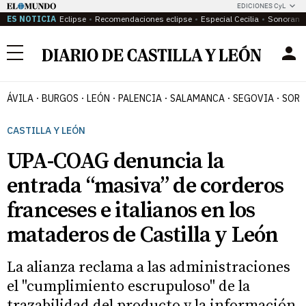
EDICIONES CyL
ES NOTICIA
Eclipse
Recomendaciones eclipse
Especial Cecilia
Sonoram
Menú
ÁVILA
BURGOS
LEÓN
PALENCIA
SALAMANCA
SEGOVIA
SORI
CASTILLA Y LEÓN
UPA-COAG denuncia la
entrada “masiva” de corderos
franceses e italianos en los
mataderos de Castilla y León
La alianza reclama a las administraciones
el "cumplimiento escrupuloso" de la
trazabilidad del producto y la información