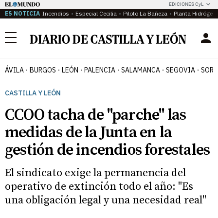
EDICIONES CyL
ES NOTICIA
Incendios
Especial Cecilia
Piloto La Bañeza
Planta Hidrógen
Menú
ÁVILA
BURGOS
LEÓN
PALENCIA
SALAMANCA
SEGOVIA
SORI
CASTILLA Y LEÓN
CCOO tacha de "parche" las
medidas de la Junta en la
gestión de incendios forestales
El sindicato exige la permanencia del
operativo de extinción todo el año: "Es
una obligación legal y una necesidad real"