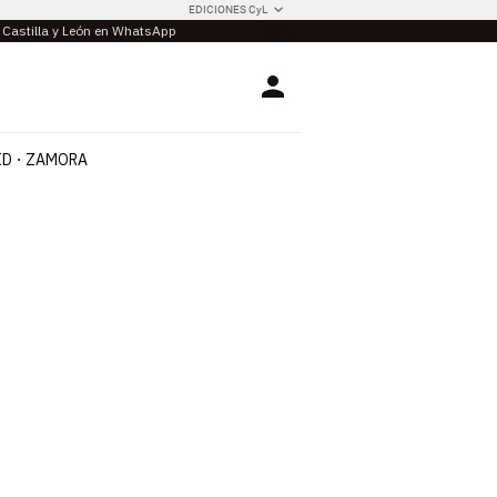
EDICIONES CyL
e Castilla y León en WhatsApp
Login
ID
ZAMORA