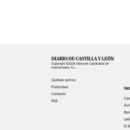
Copyright ©2026 Editorial Castellana de
Impresiones, S.L.
Quiénes somos
Publicidad
Sec
Contacto
Cas
RSS
Ávi
Bur
Leó
El B