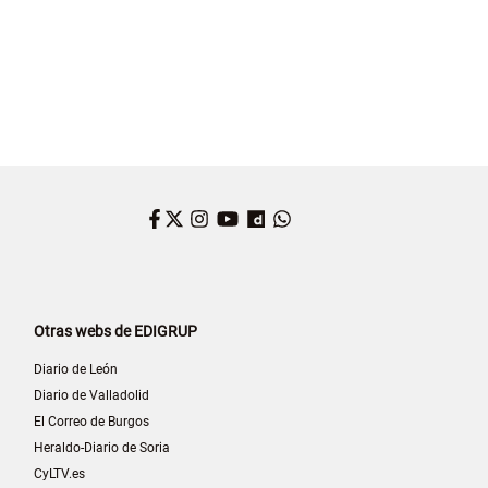
Facebook
Twitter
Instagram
YouTube
Dailymotion
WhatsApp
Otras webs de EDIGRUP
Diario de León
Diario de Valladolid
El Correo de Burgos
Heraldo-Diario de Soria
CyLTV.es