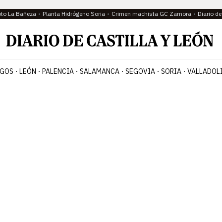
oto La Bañeza
Planta Hidrógeno Soria
Crimen machista GC Zamora
Diario d
GOS
LEÓN
PALENCIA
SALAMANCA
SEGOVIA
SORIA
VALLADOL