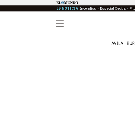
ES NOTICIA
Incendios
Especial Cecilia
Pil
Menú
ÁVILA
BUR