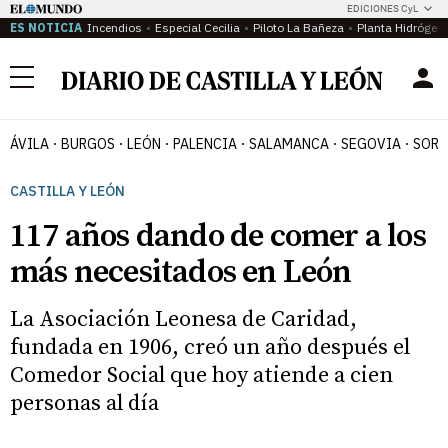
EDICIONES CyL
ES NOTICIA
Incendios
Especial Cecilia
Piloto La Bañeza
Planta Hidrógen
Menú
ÁVILA
BURGOS
LEÓN
PALENCIA
SALAMANCA
SEGOVIA
SORI
CASTILLA Y LEÓN
117 años dando de comer a los
más necesitados en León
La Asociación Leonesa de Caridad,
fundada en 1906, creó un año después el
Comedor Social que hoy atiende a cien
personas al día