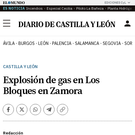
EDICIONES CyL
ES NOTICIA
Incendios
Especial Cecilia
Piloto La Bañeza
Planta Hidrógen
Menú
ÁVILA
BURGOS
LEÓN
PALENCIA
SALAMANCA
SEGOVIA
SORI
CASTILLA Y LEÓN
Explosión de gas en Los
Bloques en Zamora
Facebook
Twitter
Whatsapp
Telegram
Copiar
enlace
Redacción