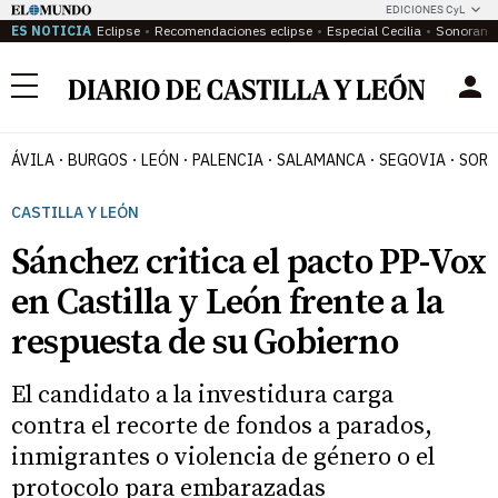
EDICIONES CyL
ES NOTICIA
Eclipse
Recomendaciones eclipse
Especial Cecilia
Sonoram
Menú
ÁVILA
BURGOS
LEÓN
PALENCIA
SALAMANCA
SEGOVIA
SORI
CASTILLA Y LEÓN
Sánchez critica el pacto PP-Vox
en Castilla y León frente a la
respuesta de su Gobierno
El candidato a la investidura carga
contra el recorte de fondos a parados,
inmigrantes o violencia de género o el
protocolo para embarazadas