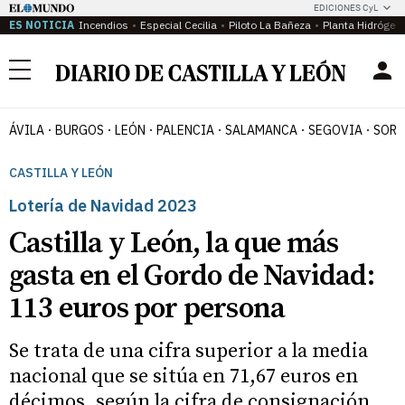
EDICIONES CyL
ES NOTICIA
Incendios
Especial Cecilia
Piloto La Bañeza
Planta Hidrógen
Menú
ÁVILA
BURGOS
LEÓN
PALENCIA
SALAMANCA
SEGOVIA
SORI
CASTILLA Y LEÓN
Lotería de Navidad 2023
Castilla y León, la que más
gasta en el Gordo de Navidad:
113 euros por persona
Se trata de una cifra superior a la media
nacional que se sitúa en 71,67 euros en
décimos, según la cifra de consignación