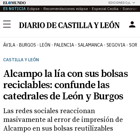
EDICIONES CyL
ES NOTICIA
Eclipse
Recomendaciones eclipse
Especial Cecilia
Sonoram
Menú
ÁVILA
BURGOS
LEÓN
PALENCIA
SALAMANCA
SEGOVIA
SORI
CASTILLA Y LEÓN
Alcampo la lía con sus bolsas
reciclables: confunde las
catedrales de León y Burgos
Las redes sociales reaccionan
masivamente al error de impresión de
Alcampo en sus bolsas reutilizables