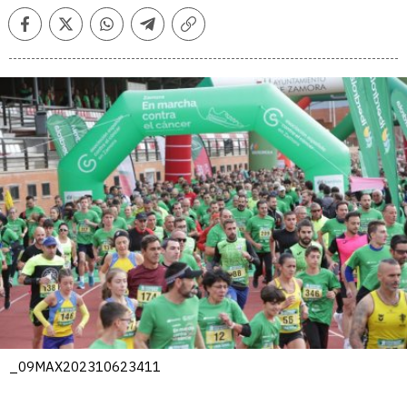
Facebook
Twitter
Whatsapp
Telegram
Copiar
enlace
_09MAX202310623411