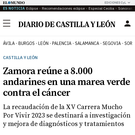
EDICIONES CyL
ES NOTICIA
Eclipse
Recomendaciones eclipse
Especial Cecilia
Sonoram
Menú
ÁVILA
BURGOS
LEÓN
PALENCIA
SALAMANCA
SEGOVIA
SORI
CASTILLA Y LEÓN
Zamora reúne a 8.000
andarines en una marea verde
contra el cáncer
La recaudación de la XV Carrera Mucho
Por Vivir 2023 se destinará a investigación
y mejora de diagnósticos y tratamientos