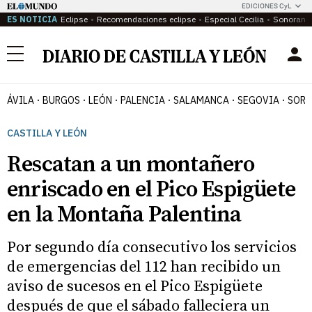
EDICIONES CyL
ES NOTICIA
Eclipse
Recomendaciones eclipse
Especial Cecilia
Sonoram
Menú
ÁVILA
BURGOS
LEÓN
PALENCIA
SALAMANCA
SEGOVIA
SORI
CASTILLA Y LEÓN
Rescatan a un montañero
enriscado en el Pico Espigüete
en la Montaña Palentina
Por segundo día consecutivo los servicios
de emergencias del 112 han recibido un
aviso de sucesos en el Pico Espigüete
después de que el sábado falleciera un