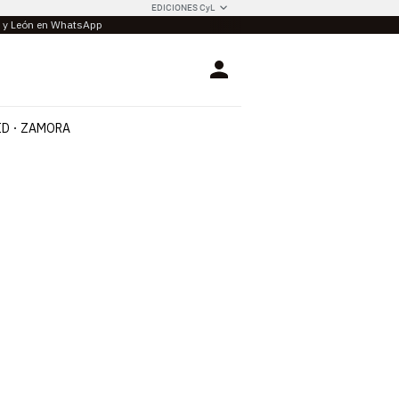
EDICIONES CyL
la y León en WhatsApp
Login
ID
ZAMORA