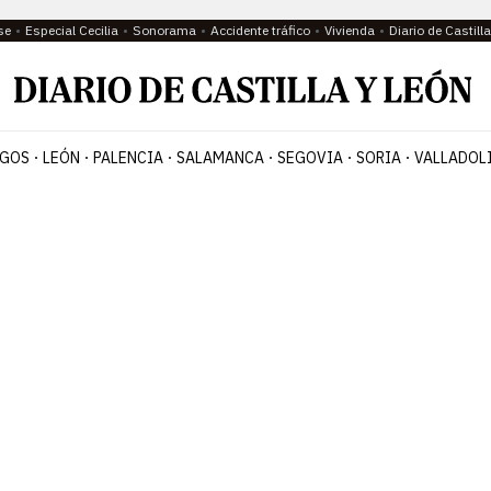
se
Especial Cecilia
Sonorama
Accidente tráfico
Vivienda
Diario de Castil
GOS
LEÓN
PALENCIA
SALAMANCA
SEGOVIA
SORIA
VALLADOL