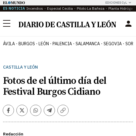
EDICIONES CyL
ES NOTICIA
Incendios
Especial Cecilia
Piloto La Bañeza
Planta Hidrógen
Menú
ÁVILA
BURGOS
LEÓN
PALENCIA
SALAMANCA
SEGOVIA
SORI
CASTILLA Y LEÓN
Fotos de el último día del
Festival Burgos Cidiano
Facebook
Twitter
Whatsapp
Telegram
Copiar
enlace
Redacción