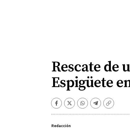
Rescate de 
Espigüete e
Facebook
Twitter
Whatsapp
Telegram
Copiar
enlace
Redacción