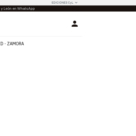
EDICIONES CyL
la y León en WhatsApp
Login
ID
ZAMORA