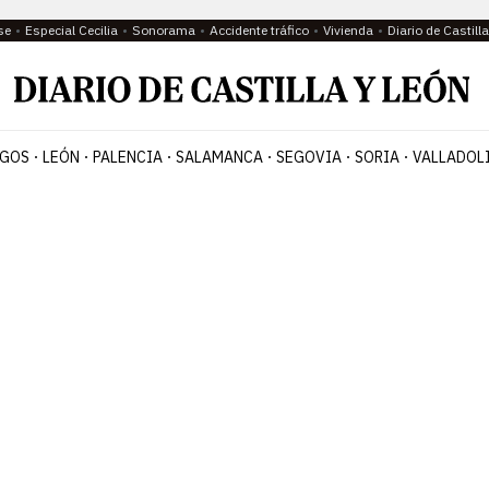
se
Especial Cecilia
Sonorama
Accidente tráfico
Vivienda
Diario de Castil
GOS
LEÓN
PALENCIA
SALAMANCA
SEGOVIA
SORIA
VALLADOL