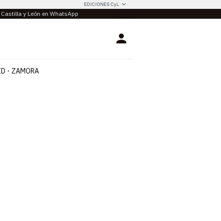
EDICIONES CyL
e Castilla y León en WhatsApp
Login
ID
ZAMORA