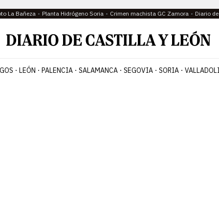
oto La Bañeza
Planta Hidrógeno Soria
Crimen machista GC Zamora
Diario d
GOS
LEÓN
PALENCIA
SALAMANCA
SEGOVIA
SORIA
VALLADOL