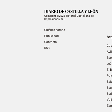
Copyright ©2026 Editorial Castellana de
Impresiones, S.L.
Quiénes somos
Publicidad
Sec
Contacto
Cas
RSS
Ávi
Bur
Leó
El B
Pal
Sal
Seg
Sor
Val
Za