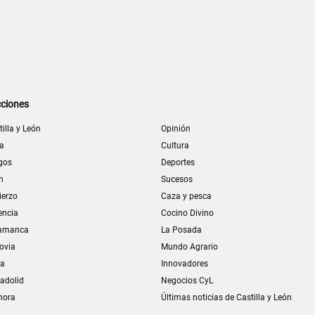
ciones
tilla y León
Opinión
la
Cultura
gos
Deportes
n
Sucesos
ierzo
Caza y pesca
encia
Cocino Divino
amanca
La Posada
ovia
Mundo Agrario
ia
Innovadores
ladolid
Negocios CyL
mora
Últimas noticias de Castilla y León