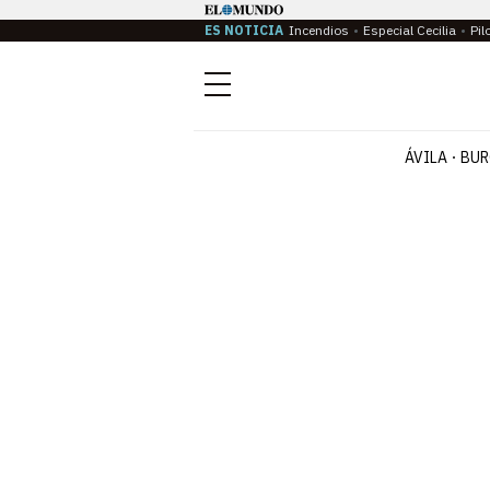
ES NOTICIA
Incendios
Especial Cecilia
Pil
Menú
ÁVILA
BUR