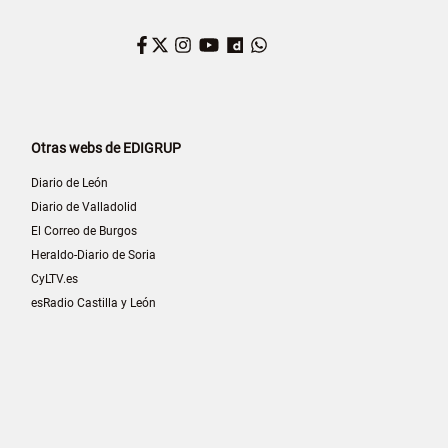
Facebook
Twitter
Instagram
YouTube
Dailymotion
WhatsApp
Otras webs de EDIGRUP
Diario de León
Diario de Valladolid
El Correo de Burgos
Heraldo-Diario de Soria
CyLTV.es
esRadio Castilla y León