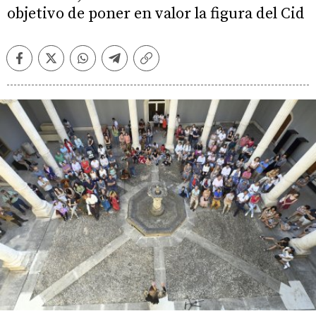
objetivo de poner en valor la figura del Cid
Facebook
Twitter
Whatsapp
Telegram
Copiar
enlace