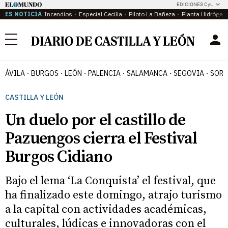
EDICIONES CyL
ES NOTICIA
Incendios
Especial Cecilia
Piloto La Bañeza
Planta Hidrógen
Menú
ÁVILA
BURGOS
LEÓN
PALENCIA
SALAMANCA
SEGOVIA
SORI
CASTILLA Y LEÓN
Un duelo por el castillo de
Pazuengos cierra el Festival
Burgos Cidiano
Bajo el lema ‘La Conquista’ el festival, que
ha finalizado este domingo, atrajo turismo
a la capital con actividades académicas,
culturales, lúdicas e innovadoras con el