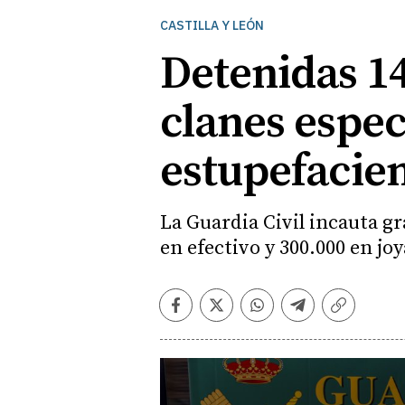
CASTILLA Y LEÓN
Detenidas 14
clanes espec
estupefacie
La Guardia Civil incauta g
en efectivo y 300.000 en joy
Facebook
Twitter
Whatsapp
Telegram
Copiar
enlace