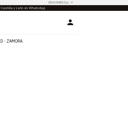
EDICIONES CyL
e Castilla y León en WhatsApp
Login
ID
ZAMORA