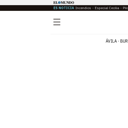
ES NOTICIA
Incendios
Especial Cecilia
Pil
Menú
ÁVILA
BUR