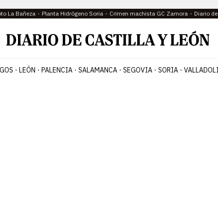
oto La Bañeza
Planta Hidrógeno Soria
Crimen machista GC Zamora
Diario d
GOS
LEÓN
PALENCIA
SALAMANCA
SEGOVIA
SORIA
VALLADOL