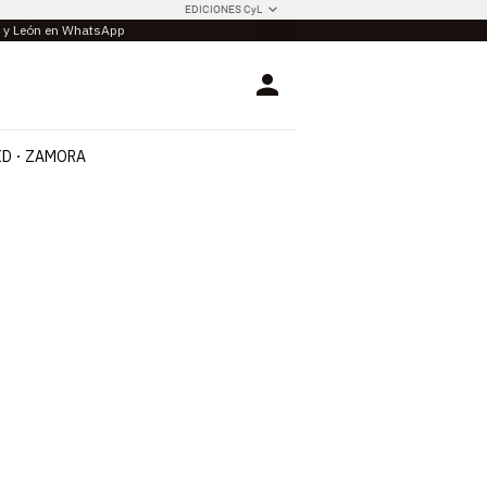
EDICIONES CyL
la y León en WhatsApp
Login
ID
ZAMORA