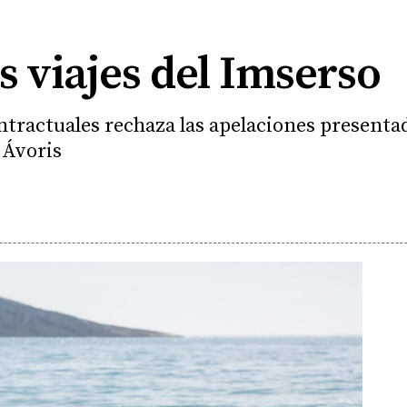
os viajes del Imserso
ntractuales rechaza las apelaciones present
o Ávoris