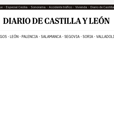
se
Especial Cecilia
Sonorama
Accidente tráfico
Vivienda
Diario de Castil
GOS
LEÓN
PALENCIA
SALAMANCA
SEGOVIA
SORIA
VALLADOL