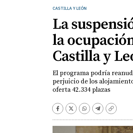
CASTILLA Y LEÓN
La suspensió
la ocupación
Castilla y L
El programa podría reanuda
perjuicio de los alojamient
oferta 42.334 plazas
Facebook
Twitter
Whatsapp
Telegram
Copiar
enlace