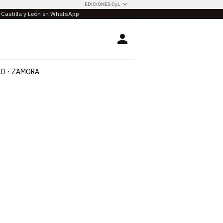
EDICIONES CyL
e Castilla y León en WhatsApp
Login
ID
ZAMORA