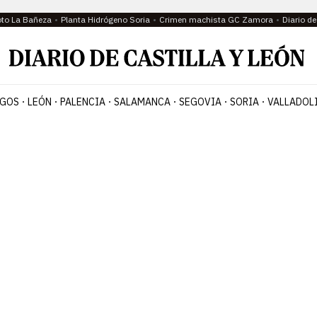
oto La Bañeza
Planta Hidrógeno Soria
Crimen machista GC Zamora
Diario d
GOS
LEÓN
PALENCIA
SALAMANCA
SEGOVIA
SORIA
VALLADOL