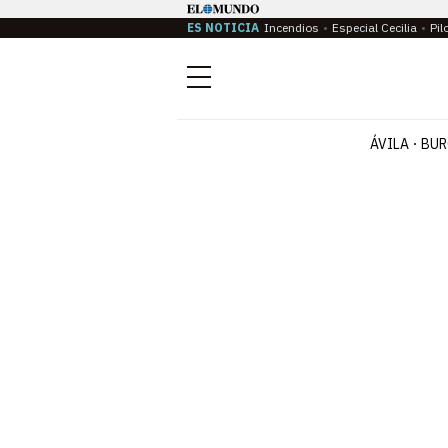
ES NOTICIA
Incendios
Especial Cecilia
Pil
Menú
ÁVILA
BUR