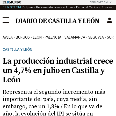
EDICIONES CyL
ES NOTICIA
Eclipse
Recomendaciones eclipse
Especial Cecilia
Sonoram
Menú
ÁVILA
BURGOS
LEÓN
PALENCIA
SALAMANCA
SEGOVIA
SORI
CASTILLA Y LEÓN
La producción industrial crece
un 4,7% en julio en Castilla y
León
Representa el segundo incremento más
importante del país, cuya media, sin
embargo, cae un 1,8% / En lo que va de
año, la evolución del IPI se sitúa en