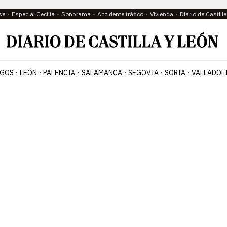
se
Especial Cecilia
Sonorama
Accidente tráfico
Vivienda
Diario de Castil
GOS
LEÓN
PALENCIA
SALAMANCA
SEGOVIA
SORIA
VALLADOL