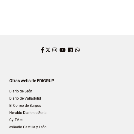
Facebook
Twitter
Instagram
YouTube
Dailymotion
WhatsApp
Otras webs de EDIGRUP
Diario de León
Diario de Valladolid
El Correo de Burgos
Heraldo-Diario de Soria
CyLTV.es
esRadio Castilla y León