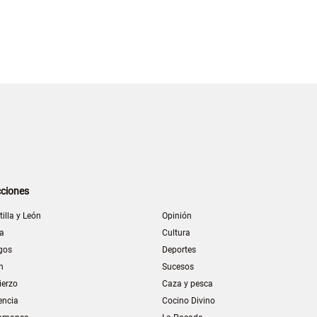
ciones
tilla y León
Opinión
la
Cultura
gos
Deportes
n
Sucesos
ierzo
Caza y pesca
encia
Cocino Divino