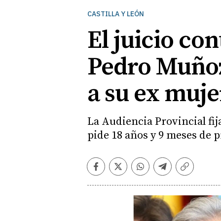
CASTILLA Y LEÓN
El juicio co
Pedro Muñoz 
a su ex muje
La Audiencia Provincial fij
pide 18 años y 9 meses de 
Facebook
Twitter
Whatsapp
Telegram
Copiar
enlace