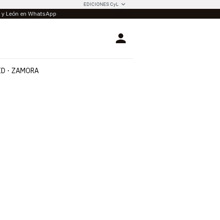
EDICIONES CyL
la y León en WhatsApp
Login
ID
ZAMORA