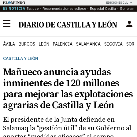
EDICIONES CyL
ES NOTICIA
Eclipse
Recomendaciones eclipse
Especial Cecilia
Sonoram
Menú
ÁVILA
BURGOS
LEÓN
PALENCIA
SALAMANCA
SEGOVIA
SORI
CASTILLA Y LEÓN
Mañueco anuncia ayudas
inminentes de 120 millones
para mejorar las explotaciones
agrarias de Castilla y León
El presidente de la Junta defiende en
Salamaq la “gestión útil” de su Gobierno al
aportar “medidas eficaces” al campo