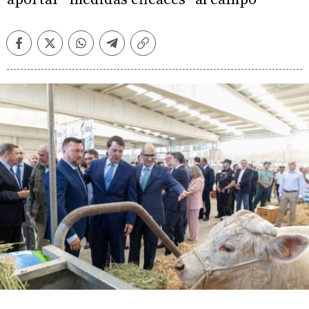
Facebook
Twitter
Whatsapp
Telegram
Copiar
enlace