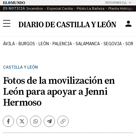
EDICIONES CyL
ES NOTICIA
Incendios
Especial Cecilia
Piloto La Bañeza
Planta Hidrógen
Menú
ÁVILA
BURGOS
LEÓN
PALENCIA
SALAMANCA
SEGOVIA
SORI
CASTILLA Y LEÓN
Fotos de la movilización en
León para apoyar a Jenni
Hermoso
Facebook
Twitter
Whatsapp
Telegram
Copiar
enlace