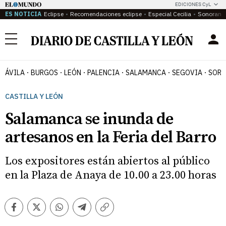
EDICIONES CyL
ES NOTICIA
Eclipse
Recomendaciones eclipse
Especial Cecilia
Sonoram
Menú
ÁVILA
BURGOS
LEÓN
PALENCIA
SALAMANCA
SEGOVIA
SORI
CASTILLA Y LEÓN
Salamanca se inunda de
artesanos en la Feria del Barro
Los expositores están abiertos al público
en la Plaza de Anaya de 10.00 a 23.00 horas
Facebook
Twitter
Whatsapp
Telegram
Copiar
enlace