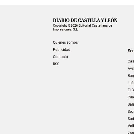
Copyright ©2026 Editorial Castellana de
Impresiones, S.L.
Quiénes somos
Publicidad
Sec
Contacto
Cas
RSS
Ávi
Bur
Leó
El B
Pal
Sal
Seg
Sor
Val
Za