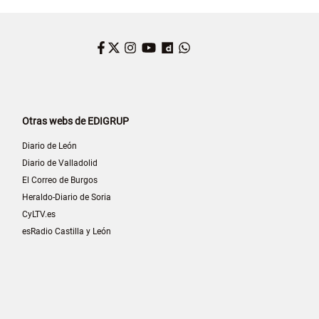
Facebook
Twitter
Instagram
YouTube
Dailymotion
WhatsApp
Otras webs de EDIGRUP
Diario de León
Diario de Valladolid
El Correo de Burgos
Heraldo-Diario de Soria
CyLTV.es
esRadio Castilla y León