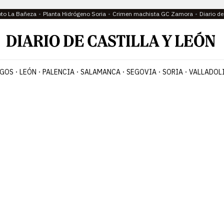
oto La Bañeza
Planta Hidrógeno Soria
Crimen machista GC Zamora
Diario d
GOS
LEÓN
PALENCIA
SALAMANCA
SEGOVIA
SORIA
VALLADOL