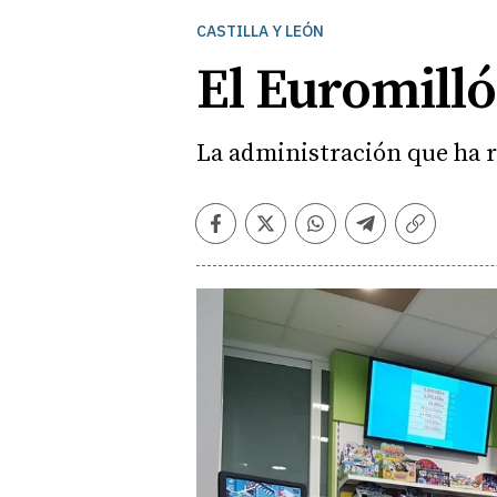
CASTILLA Y LEÓN
El Euromilló
La administración que ha re
Facebook
Twitter
Whatsapp
Telegram
Copiar
enlace