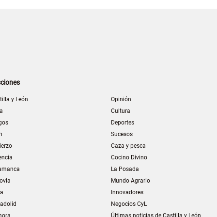
ciones
tilla y León
Opinión
la
Cultura
gos
Deportes
n
Sucesos
ierzo
Caza y pesca
encia
Cocino Divino
amanca
La Posada
ovia
Mundo Agrario
ia
Innovadores
ladolid
Negocios CyL
mora
Últimas noticias de Castilla y León