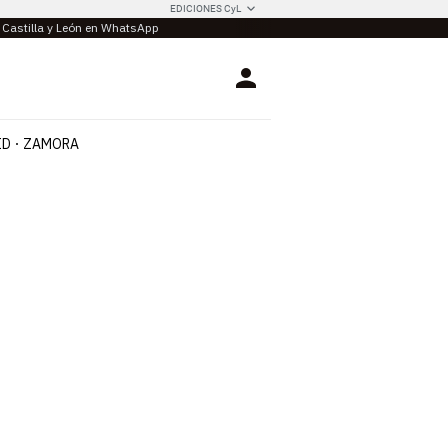
EDICIONES CyL
e Castilla y León en WhatsApp
Login
ID
ZAMORA