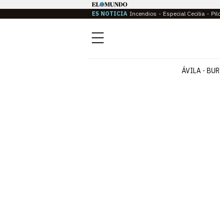
ES NOTICIA
Incendios
Especial Cecilia
Pil
Menú
ÁVILA
BUR