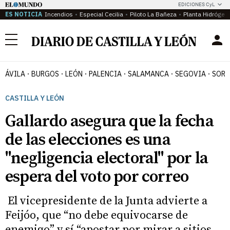
EDICIONES CyL
ES NOTICIA
Incendios
Especial Cecilia
Piloto La Bañeza
Planta Hidrógen
Menú
ÁVILA
BURGOS
LEÓN
PALENCIA
SALAMANCA
SEGOVIA
SORI
CASTILLA Y LEÓN
Gallardo asegura que la fecha
de las elecciones es una
"negligencia electoral" por la
espera del voto por correo
El vicepresidente de la Junta advierte a
Feijóo, que “no debe equivocarse de
enemigo” y sí “apostar por mirar a sitios