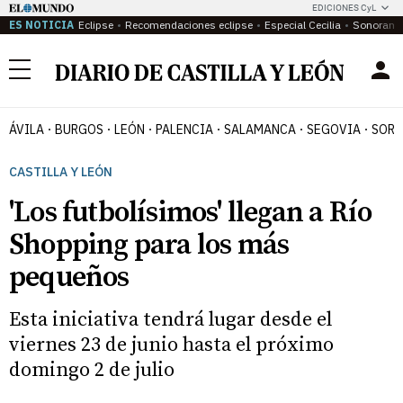
EDICIONES CyL
ES NOTICIA
Eclipse
Recomendaciones eclipse
Especial Cecilia
Sonoram
Menú
ÁVILA
BURGOS
LEÓN
PALENCIA
SALAMANCA
SEGOVIA
SORI
CASTILLA Y LEÓN
'Los futbolísimos' llegan a Río
Shopping para los más
pequeños
Esta iniciativa tendrá lugar desde el
viernes 23 de junio hasta el próximo
domingo 2 de julio