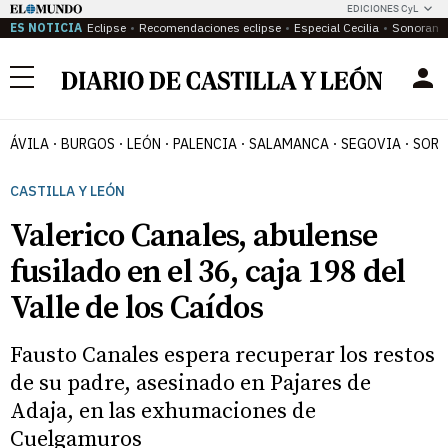
EDICIONES CyL
ES NOTICIA
Eclipse
Recomendaciones eclipse
Especial Cecilia
Sonoram
Menú
ÁVILA
BURGOS
LEÓN
PALENCIA
SALAMANCA
SEGOVIA
SORI
CASTILLA Y LEÓN
Valerico Canales, abulense
fusilado en el 36, caja 198 del
Valle de los Caídos
Fausto Canales espera recuperar los restos
de su padre, asesinado en Pajares de
Adaja, en las exhumaciones de
Cuelgamuros