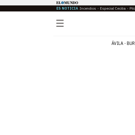
ES NOTICIA
Incendios
Especial Cecilia
Pil
Menú
ÁVILA
BUR