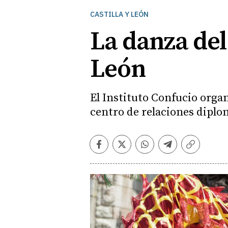
CASTILLA Y LEÓN
La danza del
León
El Instituto Confucio organi
centro de relaciones diplo
Facebook
Twitter
Whatsapp
Telegram
Copiar
enlace