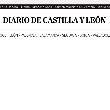
oto La Bañeza
Planta Hidrógeno Soria
Crimen machista GC Zamora
Diario d
GOS
LEÓN
PALENCIA
SALAMANCA
SEGOVIA
SORIA
VALLADOL