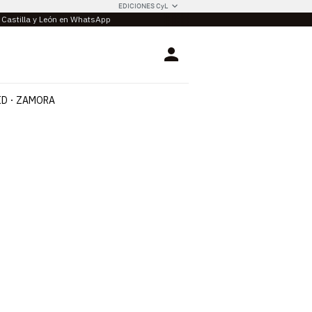
EDICIONES CyL
e Castilla y León en WhatsApp
Login
ID
ZAMORA