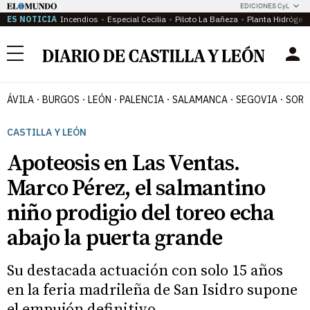
EDICIONES CyL
ES NOTICIA
Incendios
Especial Cecilia
Piloto La Bañeza
Planta Hidrógen
Menú
ÁVILA
BURGOS
LEÓN
PALENCIA
SALAMANCA
SEGOVIA
SORI
CASTILLA Y LEÓN
Apoteosis en Las Ventas.
Marco Pérez, el salmantino
niño prodigio del toreo echa
abajo la puerta grande
Su destacada actuación con solo 15 años
en la feria madrileña de San Isidro supone
el empujón definitivo