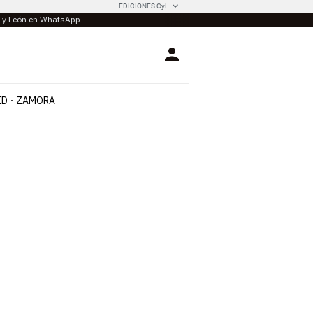
EDICIONES CyL
la y León en WhatsApp
Login
ID
ZAMORA