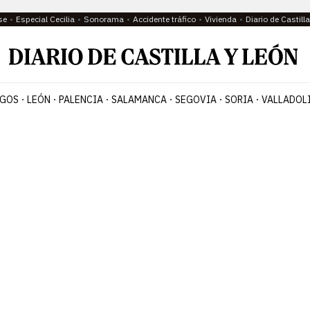
se
Especial Cecilia
Sonorama
Accidente tráfico
Vivienda
Diario de Castil
GOS
LEÓN
PALENCIA
SALAMANCA
SEGOVIA
SORIA
VALLADOL