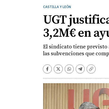
CASTILLA Y LEÓN
UGT justific
3,2M€ en ayu
El sindicato tiene previsto
las subvenciones que com
Facebook
Twitter
Whatsapp
Telegram
Copiar
enlace