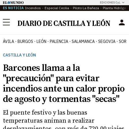
EDICIONES CyL
ES NOTICIA
Incendios
Especial Cecilia
Piloto La Bañeza
Planta Hidrógen
Menú
ÁVILA
BURGOS
LEÓN
PALENCIA
SALAMANCA
SEGOVIA
SORI
CASTILLA Y LEÓN
Barcones llama a la
"precaución" para evitar
incendios ante un calor propio
de agosto y tormentas "secas"
El puente festivo y las buenas
temperaturas animan a realizar
desplazamientos, con más de 720.00 viajes