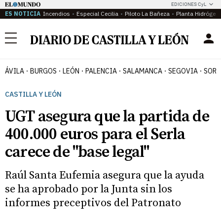
EDICIONES CyL
ES NOTICIA
Incendios
Especial Cecilia
Piloto La Bañeza
Planta Hidrógen
Menú
ÁVILA
BURGOS
LEÓN
PALENCIA
SALAMANCA
SEGOVIA
SORI
CASTILLA Y LEÓN
UGT asegura que la partida de
400.000 euros para el Serla
carece de "base legal"
Raúl Santa Eufemia asegura que la ayuda
se ha aprobado por la Junta sin los
informes preceptivos del Patronato