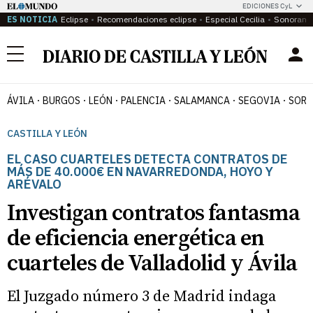
EDICIONES CyL
ES NOTICIA
Eclipse
Recomendaciones eclipse
Especial Cecilia
Sonoram
Menú
ÁVILA
BURGOS
LEÓN
PALENCIA
SALAMANCA
SEGOVIA
SORI
CASTILLA Y LEÓN
EL CASO CUARTELES DETECTA CONTRATOS DE
MÁS DE 40.000€ EN NAVARREDONDA, HOYO Y
ARÉVALO
Investigan contratos fantasma
de eficiencia energética en
cuarteles de Valladolid y Ávila
El Juzgado número 3 de Madrid indaga