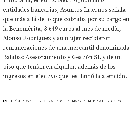
Tributaria, el Punto Neutro Judicial o
entidades bancarias, Asuntos Internos señala
que más allá de lo que cobraba por su cargo en
la Benemérita, 3.649 euros al mes de media,
Alonso Rodríguez y su mujer recibieron
remuneraciones de una mercantil denominada
Balabac Asesoramiento y Gestión SL y de un
piso que tenían en alquiler, además de los
ingresos en efectivo que les llamó la atención.
EN:
LEÓN
NAVA DEL REY
VALLADOLID
MADRID
MEDINA DE RIOSECO
JUZ