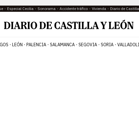
se
Especial Cecilia
Sonorama
Accidente tráfico
Vivienda
Diario de Castil
GOS
LEÓN
PALENCIA
SALAMANCA
SEGOVIA
SORIA
VALLADOL