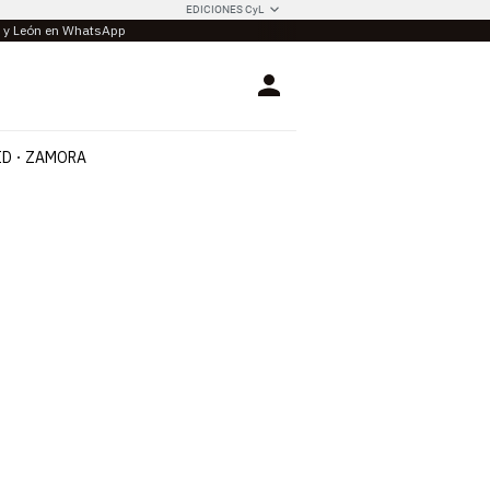
EDICIONES CyL
la y León en WhatsApp
Login
ID
ZAMORA