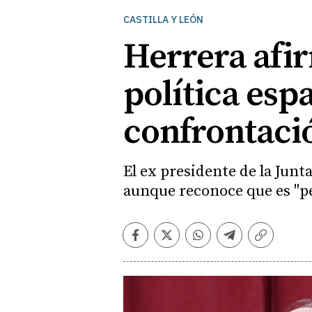
CASTILLA Y LEÓN
Herrera afir
política esp
confrontaci
El ex presidente de la Jun
aunque reconoce que es "pe
Facebook
Twitter
Whatsapp
Telegram
Copiar
enlace