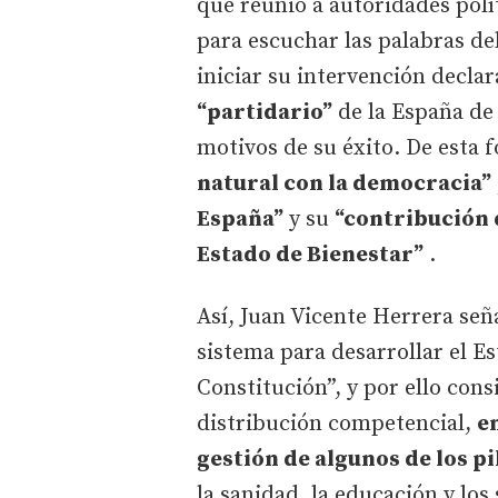
que reunió a autoridades polí
para escuchar las palabras d
iniciar su intervención decl
“partidario”
de la España de 
motivos de su éxito. De esta 
natural con la democracia”
España”
y su
“contribución d
Estado de Bienestar”
.
Así, Juan Vicente Herrera señ
sistema para desarrollar el Es
Constitución”, y por ello cons
distribución competencial,
e
gestión de algunos de los p
la sanidad, la educación y los 