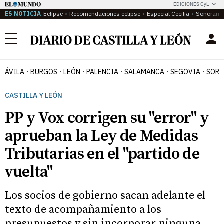
EDICIONES CyL
ES NOTICIA
Eclipse
Recomendaciones eclipse
Especial Cecilia
Sonoram
Menú
ÁVILA
BURGOS
LEÓN
PALENCIA
SALAMANCA
SEGOVIA
SORI
CASTILLA Y LEÓN
PP y Vox corrigen su "error" y
aprueban la Ley de Medidas
Tributarias en el "partido de
vuelta"
Los socios de gobierno sacan adelante el
texto de acompañamiento a los
presupuestos y sin incorporar ninguna