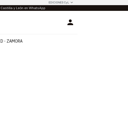
EDICIONES CyL
e Castilla y León en WhatsApp
Login
ID
ZAMORA