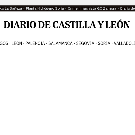
oto La Bañeza
Planta Hidrógeno Soria
Crimen machista GC Zamora
Diario d
GOS
LEÓN
PALENCIA
SALAMANCA
SEGOVIA
SORIA
VALLADOL