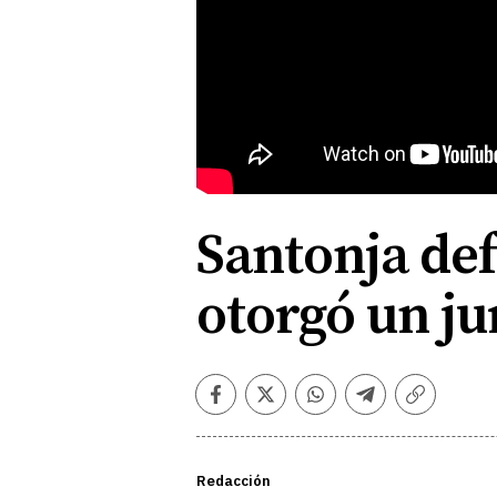
Santonja def
otorgó un j
Facebook
Twitter
Whatsapp
Telegram
Copiar
enlace
Redacción