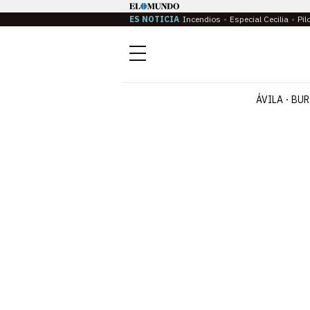
ES NOTICIA
Incendios
Especial Cecilia
Pil
Menú
ÁVILA
BUR