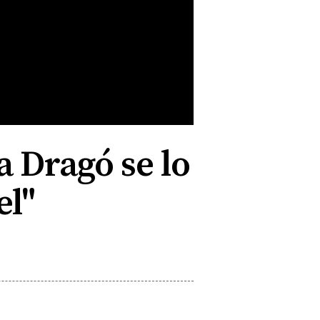
a Dragó se lo
el"