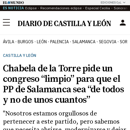
EDICIONES CyL
ES NOTICIA
Eclipse
Recomendaciones eclipse
Especial Cecilia
Sonoram
Menú
ÁVILA
BURGOS
LEÓN
PALENCIA
SALAMANCA
SEGOVIA
SORI
CASTILLA Y LEÓN
Chabela de la Torre pide un
congreso “limpio” para que el
PP de Salamanca sea “de todos
y no de unos cuantos”
"Nosotros estamos orgullosos de
pertenecer a este partido, pero sabemos
que necesita abrirse, modernizarse y dejar