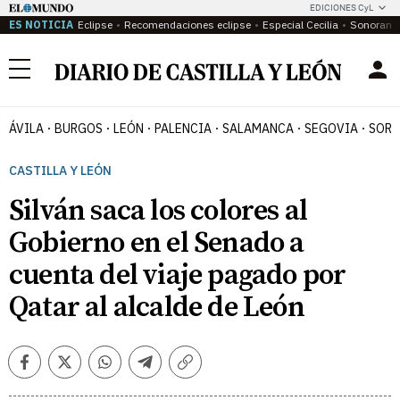
EDICIONES CyL
ES NOTICIA
Eclipse
Recomendaciones eclipse
Especial Cecilia
Sonoram
Menú
ÁVILA
BURGOS
LEÓN
PALENCIA
SALAMANCA
SEGOVIA
SORI
CASTILLA Y LEÓN
Silván saca los colores al
Gobierno en el Senado a
cuenta del viaje pagado por
Qatar al alcalde de León
Facebook
Twitter
Whatsapp
Telegram
Copiar
enlace