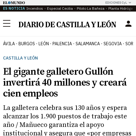
EDICIONES CyL
ES NOTICIA
Incendios
Especial Cecilia
Piloto La Bañeza
Planta Hidrógen
Menú
ÁVILA
BURGOS
LEÓN
PALENCIA
SALAMANCA
SEGOVIA
SORI
CASTILLA Y LEÓN
El gigante galletero Gullón
invertirá 40 millones y creará
cien empleos
La galletera celebra sus 130 años y espera
alcanzar los 1.900 puestos de trabajo este
año / Mañueco garantiza el apoyo
institucional y asegura que «por empresas