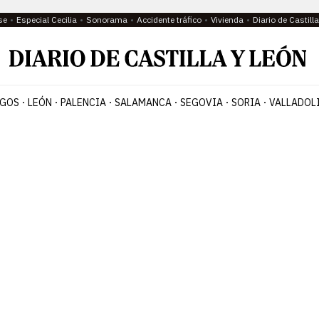
se
Especial Cecilia
Sonorama
Accidente tráfico
Vivienda
Diario de Castil
GOS
LEÓN
PALENCIA
SALAMANCA
SEGOVIA
SORIA
VALLADOL