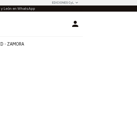
EDICIONES CyL
la y León en WhatsApp
Login
ID
ZAMORA