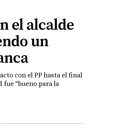
n el alcalde
iendo un
manca
to con el PP hasta el final
d fue “bueno para la