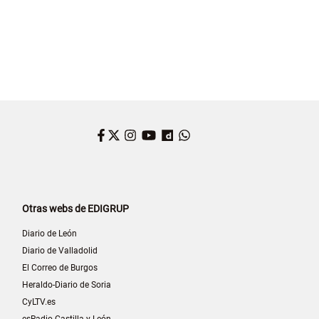
Facebook
Twitter
Instagram
YouTube
Dailymotion
WhatsApp
Otras webs de EDIGRUP
Diario de León
Diario de Valladolid
El Correo de Burgos
Heraldo-Diario de Soria
CyLTV.es
esRadio Castilla y León