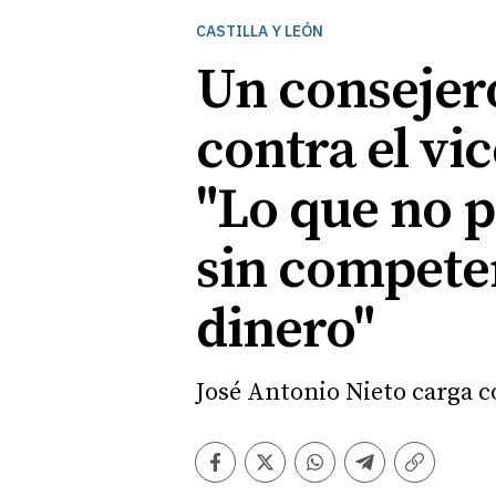
CASTILLA Y LEÓN
Un consejer
contra el vi
"Lo que no 
sin competenc
dinero"
José Antonio Nieto carga c
Facebook
Twitter
Whatsapp
Telegram
Copiar
enlace