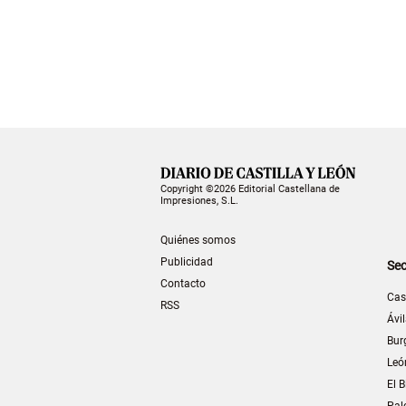
Copyright ©2026 Editorial Castellana de
Impresiones, S.L.
Quiénes somos
Publicidad
Sec
Contacto
Cas
RSS
Ávi
Bur
Leó
El B
Pal