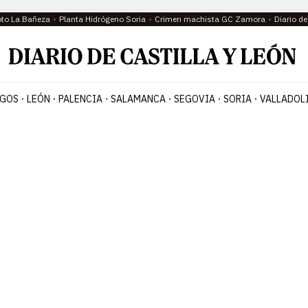
oto La Bañeza
Planta Hidrógeno Soria
Crimen machista GC Zamora
Diario d
GOS
LEÓN
PALENCIA
SALAMANCA
SEGOVIA
SORIA
VALLADOL