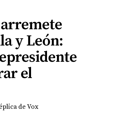
 arremete
la y León:
cepresidente
rar el
éplica de Vox