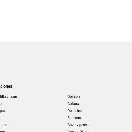
ciones
tilla y León
Opinión
la
Cultura
gos
Deportes
n
Sucesos
ierzo
Caza y pesca
encia
Cocino Divino