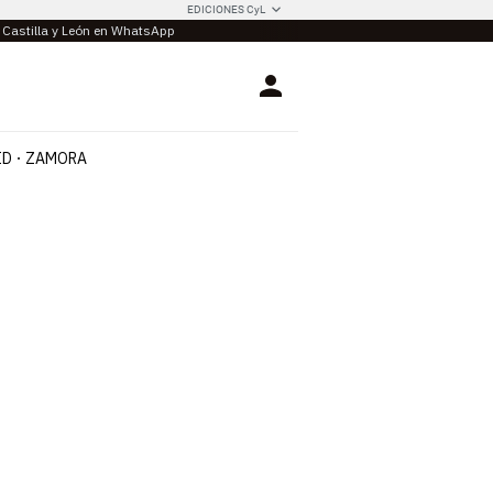
EDICIONES CyL
e Castilla y León en WhatsApp
Login
ID
ZAMORA