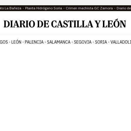
oto La Bañeza
Planta Hidrógeno Soria
Crimen machista GC Zamora
Diario d
GOS
LEÓN
PALENCIA
SALAMANCA
SEGOVIA
SORIA
VALLADOL