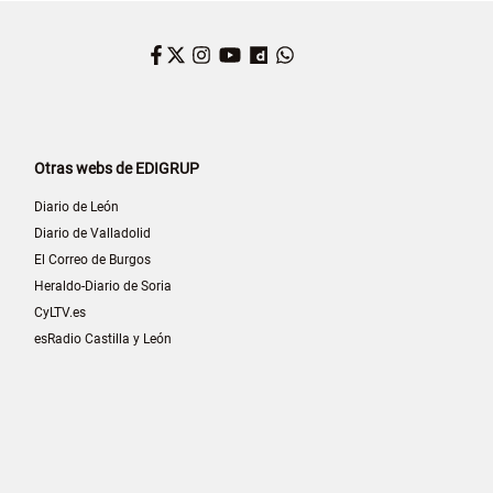
Facebook
Twitter
Instagram
YouTube
Dailymotion
WhatsApp
Otras webs de EDIGRUP
Diario de León
Diario de Valladolid
El Correo de Burgos
Heraldo-Diario de Soria
CyLTV.es
esRadio Castilla y León