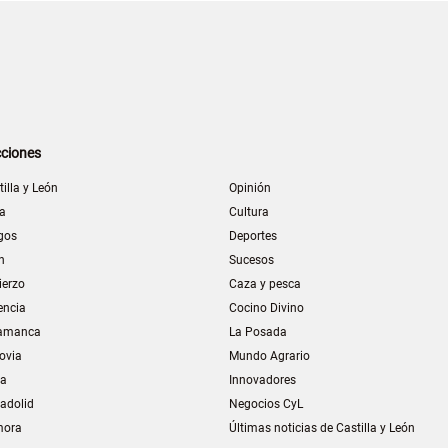
ciones
tilla y León
Opinión
la
Cultura
gos
Deportes
n
Sucesos
ierzo
Caza y pesca
encia
Cocino Divino
amanca
La Posada
ovia
Mundo Agrario
ia
Innovadores
ladolid
Negocios CyL
mora
Últimas noticias de Castilla y León