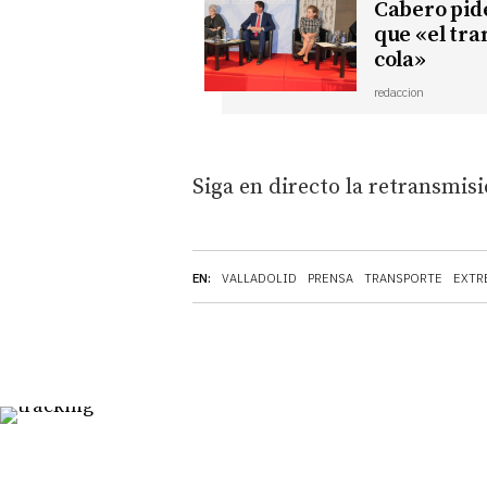
Cabero pide
que «el tra
cola»
redaccion
Siga en directo la retransmis
EN:
VALLADOLID
PRENSA
TRANSPORTE
EXTR