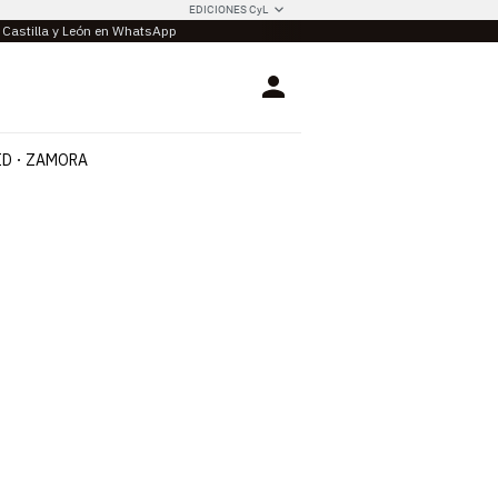
EDICIONES CyL
e Castilla y León en WhatsApp
Login
ID
ZAMORA