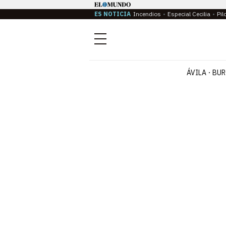
ES NOTICIA
Incendios
Especial Cecilia
Pil
Menú
ÁVILA
BUR