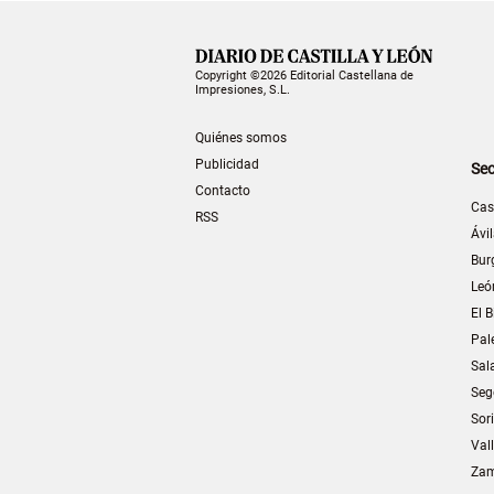
Copyright ©2026 Editorial Castellana de
Impresiones, S.L.
Quiénes somos
Publicidad
Sec
Contacto
Cas
RSS
Ávi
Bur
Leó
El B
Pal
Sal
Seg
Sor
Val
Za