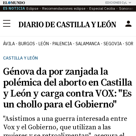
EDICIONES CyL
ES NOTICIA
Eclipse
Recomendaciones eclipse
Especial Cecilia
Sonoram
Menú
ÁVILA
BURGOS
LEÓN
PALENCIA
SALAMANCA
SEGOVIA
SORI
CASTILLA Y LEÓN
Génova da por zanjada la
polémica del aborto en Castilla
y León y carga contra VOX: "Es
un chollo para el Gobierno"
"Asistimos a una guerra interesada entre
Vox y el Gobierno, que utilizan a las
mujeres y se retroalimentan", asegura el